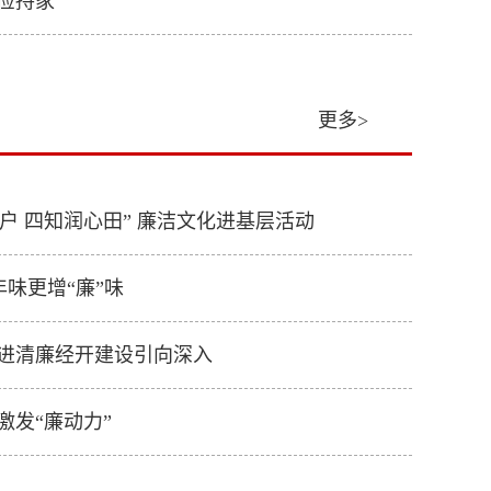
俭持家
更多>
户 四知润心田” 廉洁文化进基层活动
年味更增“廉”味
推进清廉经开建设引向深入
激发“廉动力”