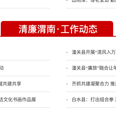
田雨泽：尊老爱幼 勤
·
潼关县开展“清风入万
·
动
潼关县“廉旅”融合让
·
域共建共享
齐抓共建凝聚合力 
·
廉洁文化书画作品展
白水县：打出组合拳 
·