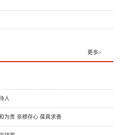
更多>
待人
和为贵 亲穆存心 葆真求善