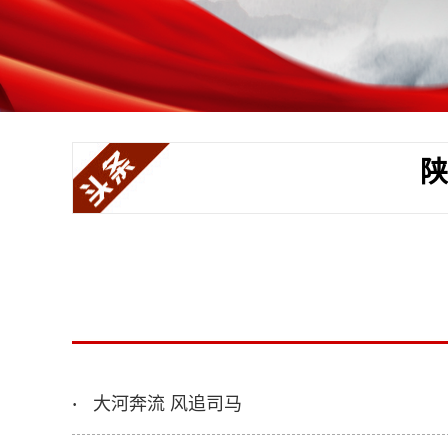
陕
大河奔流 风追司马
·