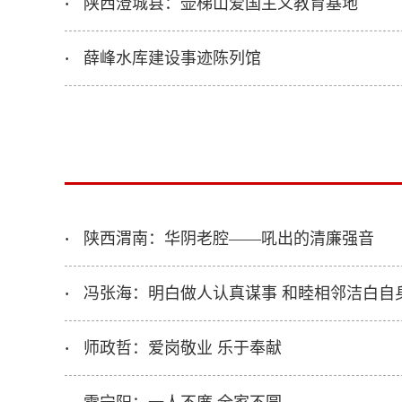
陕西澄城县：壶梯山爱国主义教育基地
·
薛峰水库建设事迹陈列馆
·
陕西渭南：华阴老腔——吼出的清廉强音
·
冯张海：明白做人认真谋事 和睦相邻洁白自
·
师政哲：爱岗敬业 乐于奉献
·