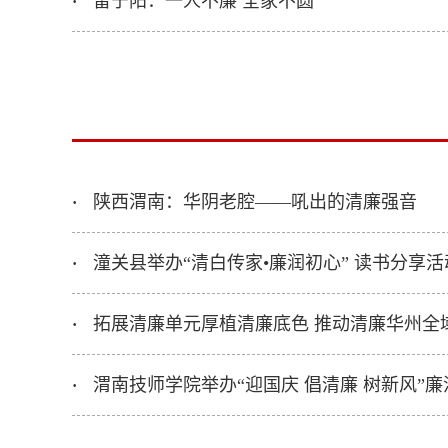
雷宁阳：一人不廉 全家不圆
·
陕西渭南：华阴老腔——吼出的清廉强音
·
潼关县举办“清白传家•廉润初心” 读书分享活
·
拓展清廉单元厚植清廉底色 推动清廉华州全
·
渭南技师学院举办“迎国庆 倡清廉 树新风”
·