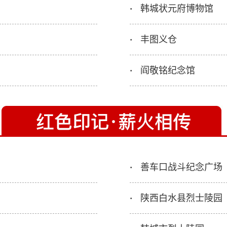
韩城状元府博物馆
·
丰图义仓
·
阎敬铭纪念馆
·
善车口战斗纪念广场
·
陕西白水县烈士陵园
·