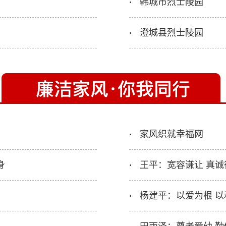
韩城市烈士陵园
·
澄城县烈士陵园
·
家风织就幸福网
·
身
王平：宽容谦让 真诚
·
杨建平：以爱为根 以
·