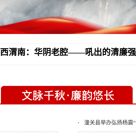
西渭南：华阴老腔——吼出的清廉强
潼关县举办弘扬杨震“
·