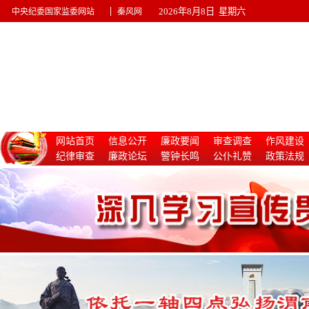
|
2026年8月8日 星期六
中央纪委国家监委网站
秦风网
网站首页
信息公开
廉政要闻
审查调查
作风建设
纪律审查
廉政论坛
警钟长鸣
公仆礼赞
政策法规
惩治腐败