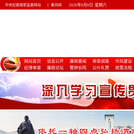
|
2026年8月8日 星期六
中央纪委国家监委网站
秦风网
网站首页
信息公开
廉政要闻
审查调查
作风建设
纪律审查
廉政论坛
警钟长鸣
公仆礼赞
政策法规
惩治腐败