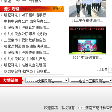
蒲城：“五个一”上好新入...
源头治理
更多>>
明纪释法丨对干预和插手行...
习近平在福建漳州...
中共中央办公厅 国务院办公...
明纪释法丨准确认定违规借...
中共中央办公厅印发《党委(...
三堂会审丨受贿数额和自首...
强化对村巡察 促进解决基层...
明纪释法丨严肃查处违规滥...
2024年“廉洁文化...
中共中央印发《中国共产党...
明纪释法丨准确认定处理侵...
共351条
以案明纪释法|党员干部收受...
友情链接
欢迎投稿
版权所有：中共渭南市纪律检查委