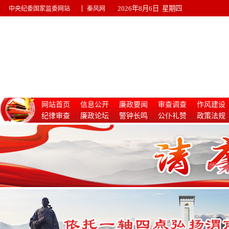
|
2026年8月6日 星期四
中央纪委国家监委网站
秦风网
网站首页
信息公开
廉政要闻
审查调查
作风建设
纪律审查
廉政论坛
警钟长鸣
公仆礼赞
政策法规
惩治腐败