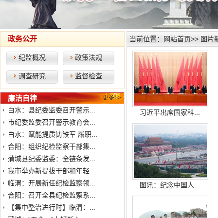
政务公开
当前位置：
网站首页
>>
图片
纪监概况
政策法规
调查研究
监督检查
廉洁自律
更多>>
白水：县纪委监委召开警示...
习近平出席国家科...
市纪委监委召开警示教育会...
白水：赋能提质铸铁军 履职...
合阳：组织纪检监察干部集...
蒲城县纪委监委：全链条发...
我市举办新提拔干部和年轻...
临渭：开展新任纪检监察领...
图讯：纪念中国人...
合阳：召开全县纪检监察系...
【集中整治进行时】临渭：...