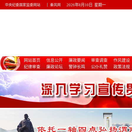
|
2026年8月10日 星期一
中央纪委国家监委网站
秦风网
网站首页
信息公开
廉政要闻
审查调查
作风建设
纪律审查
廉政论坛
警钟长鸣
公仆礼赞
政策法规
惩治腐败