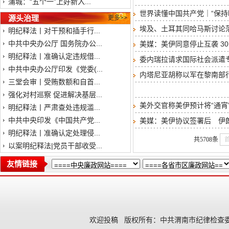
蒲城：“五个一”上好新入...
世界读懂中国共产党｜“保持
源头治理
更多>>
埃及、土耳其同哈马斯讨论
明纪释法丨对干预和插手行...
中共中央办公厅 国务院办公...
美媒：美伊同意停止互袭 3
明纪释法丨准确认定违规借...
委内瑞拉请求国际社会派遣
中共中央办公厅印发《党委(...
内塔尼亚胡称以军在黎南部行
三堂会审丨受贿数额和自首...
强化对村巡察 促进解决基层...
美外交官称美伊预计将“通宵
明纪释法丨严肃查处违规滥...
中共中央印发《中国共产党...
美媒：美伊协议签署后 伊
明纪释法丨准确认定处理侵...
共5708条
以案明纪释法|党员干部收受...
友情链接
欢迎投稿
版权所有：中共渭南市纪律检查委