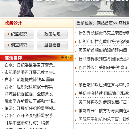
政务公开
当前位置：
网站首页
>>
环球
伊朗外长谴责乌克兰袭击伊
纪监概况
政策法规
伊朗和伊拉克重申将强化战
调查研究
监督检查
英国新首相伯纳姆组建内阁
廉洁自律
更多>>
日菲划界谈判违背国际法基
白水：县纪委监委召开警示...
巴西外长：美加征关税“毫无
市纪委监委召开警示教育会...
白水：赋能提质铸铁军 履职...
黎巴嫩和以色列在罗马举行
合阳：组织纪检监察干部集...
美伊冲突持续 国际油价涨超
蒲城县纪委监委：全链条发...
我市举办新提拔干部和年轻...
美军称再次对伊朗发起打击
临渭：开展新任纪检监察领...
俄副外长：俄方将与美国在
合阳：召开全县纪检监察系...
国际原子能机构总干事：破
【集中整治进行时】临渭：...