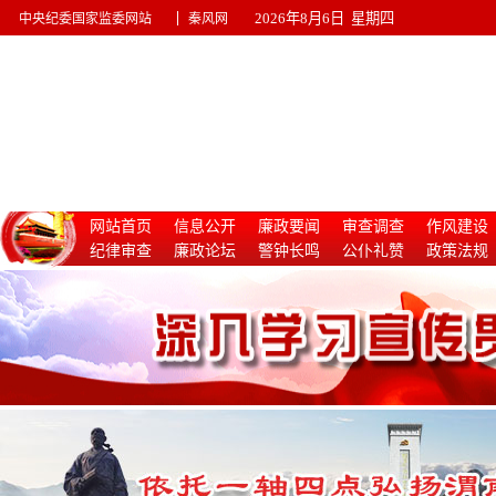
|
2026年8月6日 星期四
中央纪委国家监委网站
秦风网
网站首页
信息公开
廉政要闻
审查调查
作风建设
纪律审查
廉政论坛
警钟长鸣
公仆礼赞
政策法规
惩治腐败