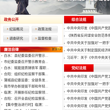
政务公开
综合法规
中共中央印发《中国共产党国
纪监概况
政策法规
《陕西省反间谍安全防范条例
调查研究
监督检查
中共中央关于加强对“一把手
廉洁自律
更多>>
中共中央关于制定国民经济和
白水：县纪委监委召开警示...
习近平：关于《中共中央关于
市纪委监委召开警示教育会...
白水：赋能提质铸铁军 履职...
党纪法规
合阳：组织纪检监察干部集...
中共中央印发《中国共产党
蒲城县纪委监委：全链条发...
中共中央关于加强对“一把手
我市举办新提拔干部和年轻...
中共中央印发《中国共产党
临渭：开展新任纪检监察领...
合阳：召开全县纪检监察系...
中共中央印发《中国共产党
【集中整治进行时】临渭：...
中共中央印发《中国共产党党