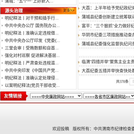
蒲城：“五个一”上好新入...
大荔：上半年给予党纪政纪处
源头治理
更多>>
蒲城县纪委创新建立统筹联
明纪释法丨对干预和插手行...
中共中央办公厅 国务院办公...
富平：“三个狠抓”全力做好
明纪释法丨准确认定违规借...
华阴市纪委三项措施推动查
中共中央办公厅印发《党委(...
蒲城县纪委强化监督执纪问
三堂会审丨受贿数额和自首...
强化对村巡察 促进解决基层...
临渭“四措并举”聚焦主业主
明纪释法丨严肃查处违规滥...
中共中央印发《中国共产党...
大荔纪委五措并举快查快处
明纪释法丨准确认定处理侵...
共370条
以案明纪释法|党员干部收受...
友情链接
欢迎投稿
版权所有：中共渭南市纪律检查委