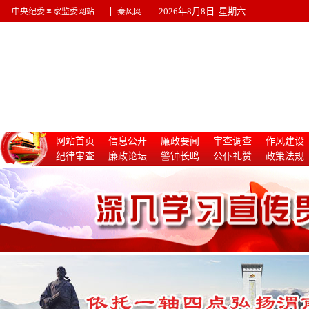
|
2026年8月8日 星期六
中央纪委国家监委网站
秦风网
网站首页
信息公开
廉政要闻
审查调查
作风建设
纪律审查
廉政论坛
警钟长鸣
公仆礼赞
政策法规
惩治腐败