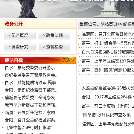
政务公开
当前位置：
网站首页
>>
纪律
临渭区：召开全区监督检查
纪监概况
政策法规
富平：打出“组合拳” 擦亮
调查研究
监督检查
白水县通报5起扶贫领域腐
廉洁自律
更多>>
富平：上半年立结案187件处
白水：县纪委监委召开警示...
富平：查纠“四风”问题19起
市纪委监委召开警示教育会...
白水：赋能提质铸铁军 履职...
大荔县纪委监委通报6起扶
合阳：组织纪检监察干部集...
合阳：2017年立结案284件
蒲城县纪委监委：全链条发...
我市举办新提拔干部和年轻...
富平：前三季度镇（街道）立案
临渭：开展新任纪检监察领...
“四举措”提升执纪审查效果
合阳：召开全县纪检监察系...
临渭区：上半年党政纪处分8
【集中整治进行时】临渭：...