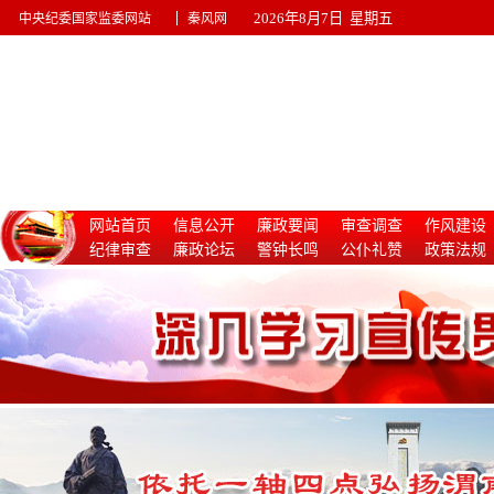
|
2026年8月7日 星期五
中央纪委国家监委网站
秦风网
网站首页
信息公开
廉政要闻
审查调查
作风建设
纪律审查
廉政论坛
警钟长鸣
公仆礼赞
政策法规
惩治腐败