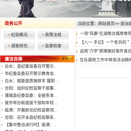
政务公开
当前位置：
网站首页
>>
惩治
一场“风暴”在湖南汝城席卷
纪监概况
政策法规
【八一·手记】一个老兵的＂
调查研究
监督检查
运用“力学”原理做好案件查办
廉洁自律
更多>>
在反腐败工作中体现法治精
白水：县纪委监委召开警示...
市纪委监委召开警示教育会...
白水：赋能提质铸铁军 履职...
合阳：组织纪检监察干部集...
蒲城县纪委监委：全链条发...
我市举办新提拔干部和年轻...
临渭：开展新任纪检监察领...
合阳：召开全县纪检监察系...
【集中整治进行时】临渭：...