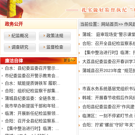
政务公开
当前位置：
网站首页
>>
作风
蒲城： 庭审现场变“警示课
纪监概况
政策法规
合阳：召开全县纪检监察系
调查研究
监督检查
【集中整治进行时】临渭：打
廉洁自律
更多>>
大荔县纪委监委召开春训学
白水：县纪委监委召开警示...
蒲城县召开2023年度 “规
市纪委监委召开警示教育会...
白水：赋能提质铸铁军 履职...
市直水务系统基层党组织书记
合阳：组织纪检监察干部集...
韩城：开展春节收假后作风
蒲城县纪委监委：全链条发...
我市举办新提拔干部和年轻...
合阳县纪委监委召开“作风建
临渭：开展新任纪检监察领...
临渭区：一刻不停紧盯节点 
合阳：召开全县纪检监察系...
合阳：拧紧“螺丝”守好“年关”
【集中整治进行时】临渭：...