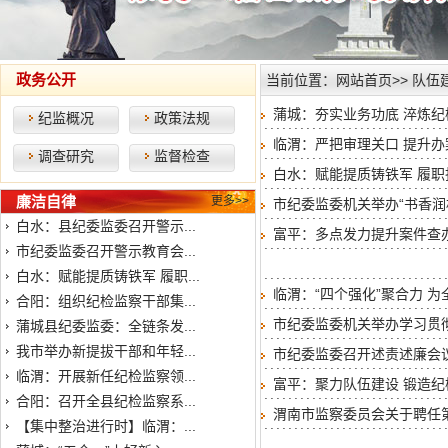
政务公开
当前位置：
网站首页
>>
队伍
蒲城：夯实业务功底 淬炼纪
纪监概况
政策法规
临渭：严把审理关口 提升
调查研究
监督检查
白水：赋能提质铸铁军 履职
廉洁自律
更多>>
市纪委监委机关举办“书香润
白水：县纪委监委召开警示...
富平：多点发力提升案件查
市纪委监委召开警示教育会...
白水：赋能提质铸铁军 履职...
临渭：“四个强化”聚合力 
合阳：组织纪检监察干部集...
市纪委监委机关举办学习贯
蒲城县纪委监委：全链条发...
我市举办新提拔干部和年轻...
市纪委监委召开述责述廉会
临渭：开展新任纪检监察领...
富平：聚力队伍建设 锻造纪
合阳：召开全县纪检监察系...
渭南市监察委员会关于聘任
【集中整治进行时】临渭：...