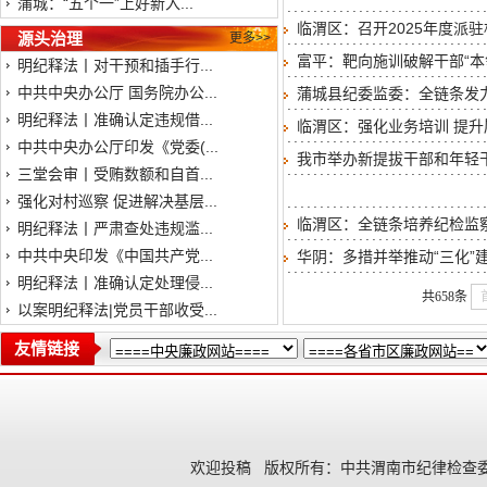
蒲城：“五个一”上好新入...
临渭区：召开2025年度派
源头治理
更多>>
富平：靶向施训破解干部“本
明纪释法丨对干预和插手行...
中共中央办公厅 国务院办公...
蒲城县纪委监委：全链条发
明纪释法丨准确认定违规借...
临渭区：强化业务培训 提升
中共中央办公厅印发《党委(...
我市举办新提拔干部和年轻
三堂会审丨受贿数额和自首...
强化对村巡察 促进解决基层...
临渭区：全链条培养纪检监察
明纪释法丨严肃查处违规滥...
中共中央印发《中国共产党...
华阴：多措并举推动“三化”
明纪释法丨准确认定处理侵...
共658条
以案明纪释法|党员干部收受...
友情链接
欢迎投稿
版权所有：中共渭南市纪律检查委