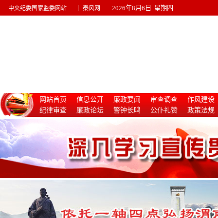
|
2026年8月6日 星期四
中央纪委国家监委网站
秦风网
网站首页
信息公开
廉政要闻
审查调查
作风建设
纪律审查
廉政论坛
警钟长鸣
公仆礼赞
政策法规
惩治腐败