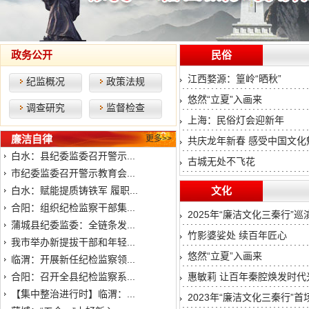
政务公开
民俗
江西婺源：篁岭“晒秋”
纪监概况
政策法规
悠然“立夏”入画来
调查研究
监督检查
上海：民俗灯会迎新年
廉洁自律
更多>>
共庆龙年新春 感受中国文化魅
白水：县纪委监委召开警示...
古城无处不飞花
市纪委监委召开警示教育会...
白水：赋能提质铸铁军 履职...
文化
合阳：组织纪检监察干部集...
2025年“廉洁文化三秦行”
蒲城县纪委监委：全链条发...
竹影婆娑处 续百年匠心
我市举办新提拔干部和年轻...
悠然“立夏”入画来
临渭：开展新任纪检监察领...
合阳：召开全县纪检监察系...
惠敏莉 让百年秦腔焕发时代
【集中整治进行时】临渭：...
2023年“廉洁文化三秦行”