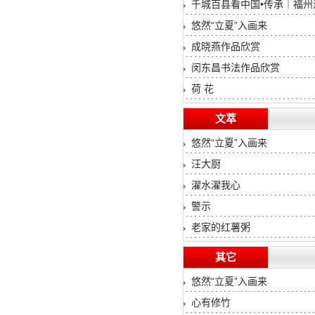
千城百县看中国•传承｜福州
悠然“立夏”入画来
成晓燕作品欣赏
闵东昌书法作品欣赏
荷 花
文萃
悠然“立夏”入画来
汪大厨
濯水濯我心
警示
老家的红薯粥
其它
悠然“立夏”入画来
心有修竹