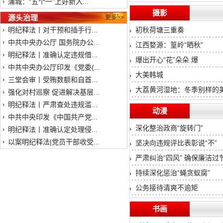
蒲城：“五个一”上好新入...
摄影
源头治理
更多>>
明纪释法丨对干预和插手行...
初秋荷塘三重奏
中共中央办公厅 国务院办公...
江西婺源：篁岭“晒秋”
明纪释法丨准确认定违规借...
爆出开心“花”朵朵 爆
中共中央办公厅印发《党委(...
大美韩城
三堂会审丨受贿数额和自首...
大荔黄河湿地：冬季别样的
强化对村巡察 促进解决基层...
明纪释法丨严肃查处违规滥...
动漫
中共中央印发《中国共产党...
深化整治政商“旋转门”
明纪释法丨准确认定处理侵...
以案明纪释法|党员干部收受...
坚决向违规评比表彰说“不”
严肃纠治“四风” 确保廉洁过
持续深化惩治“蝇贪蚁腐”
公务接待清爽不逾矩
书画