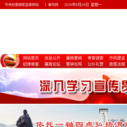
|
2026年8月10日 星期一
中央纪委国家监委网站
秦风网
网站首页
信息公开
廉政要闻
审查调查
作风建设
纪律审查
廉政论坛
警钟长鸣
公仆礼赞
政策法规
惩治腐败