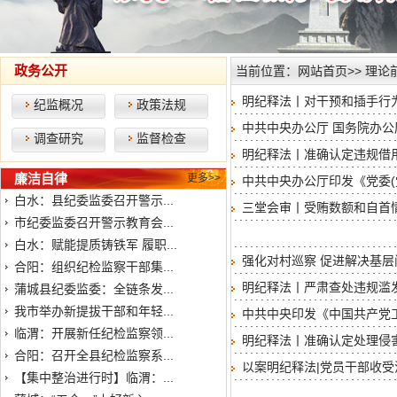
政务公开
当前位置：
网站首页
>>
理论
明纪释法丨对干预和插手行
纪监概况
政策法规
中共中央办公厅 国务院办
调查研究
监督检查
明纪释法丨准确认定违规借
廉洁自律
更多>>
中共中央办公厅印发《党委(
白水：县纪委监委召开警示...
三堂会审丨受贿数额和自首
市纪委监委召开警示教育会...
白水：赋能提质铸铁军 履职...
强化对村巡察 促进解决基层
合阳：组织纪检监察干部集...
明纪释法丨严肃查处违规滥
蒲城县纪委监委：全链条发...
我市举办新提拔干部和年轻...
中共中央印发《中国共产党
临渭：开展新任纪检监察领...
明纪释法丨准确认定处理侵
合阳：召开全县纪检监察系...
以案明纪释法|党员干部收
【集中整治进行时】临渭：...