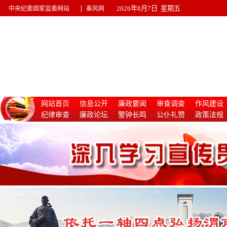
|
2026年8月7日 星期五
中央纪委国家监委网站
秦风网
网站首页
信息公开
廉政要闻
审查调查
作风建设
纪律审查
廉政论坛
警钟长鸣
公仆礼赞
政策法规
惩治腐败