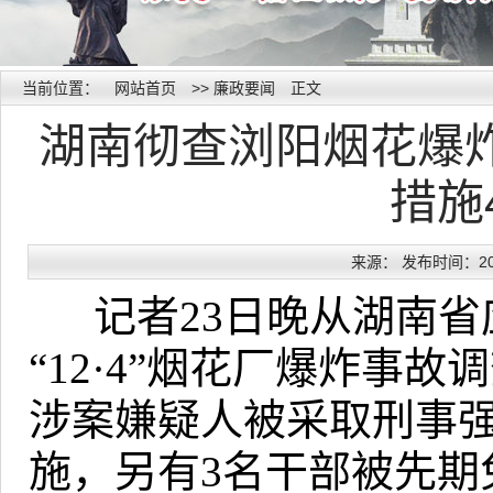
当前位置：
网站首页
>>
廉政要闻
正文
湖南彻查浏阳烟花爆炸
措施
来源： 发布时间：2019
记者
23
日晚从湖南省
“12·4”
烟花厂爆炸事故调
涉案嫌疑人被采取刑事
施，另有
3
名干部被先期