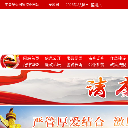
|
2026年8月8日 星期六
中央纪委国家监委网站
秦风网
网站首页
信息公开
廉政要闻
审查调查
作风建设
纪律审查
廉政论坛
警钟长鸣
公仆礼赞
政策法规
惩治腐败