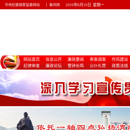
|
2026年8月10日 星期一
中央纪委国家监委网站
秦风网
网站首页
信息公开
廉政要闻
审查调查
作风建设
纪律审查
廉政论坛
警钟长鸣
公仆礼赞
政策法规
惩治腐败