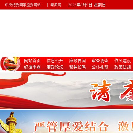
|
2026年8月9日 星期日
中央纪委国家监委网站
秦风网
网站首页
信息公开
廉政要闻
审查调查
作风建设
纪律审查
廉政论坛
警钟长鸣
公仆礼赞
政策法规
惩治腐败