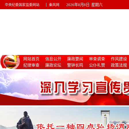
|
2026年8月8日 星期六
中央纪委国家监委网站
秦风网
网站首页
信息公开
廉政要闻
审查调查
作风建设
纪律审查
廉政论坛
警钟长鸣
公仆礼赞
政策法规
惩治腐败