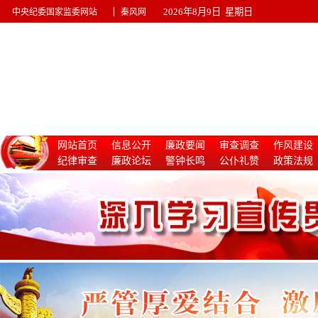
|
2026年8月9日 星期日
中央纪委国家监委网站
秦风网
网站首页
信息公开
廉政要闻
审查调查
作风建设
纪律审查
廉政论坛
警钟长鸣
公仆礼赞
政策法规
惩治腐败