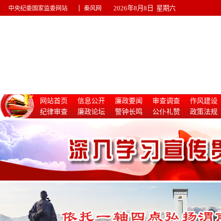
|
2026年8月8日 星期六
中央纪委国家监委网站
秦风网
网站首页
信息公开
廉政要闻
审查调查
作风建设
纪律审查
廉政论坛
警钟长鸣
公仆礼赞
政策法规
惩治腐败