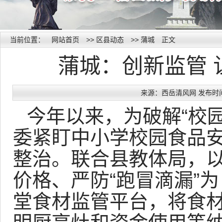
当前位置：
网站首页
>>
区县动态
>>
蒲城
正文
蒲城：创新监管 让
来源：西岳清风网 发布时间：20
今年以来，
为破解“校
委紧盯中小学校园食品
整治。联合县教体局，
价格、严防“跑冒滴漏”
堂食材监管平台，将食