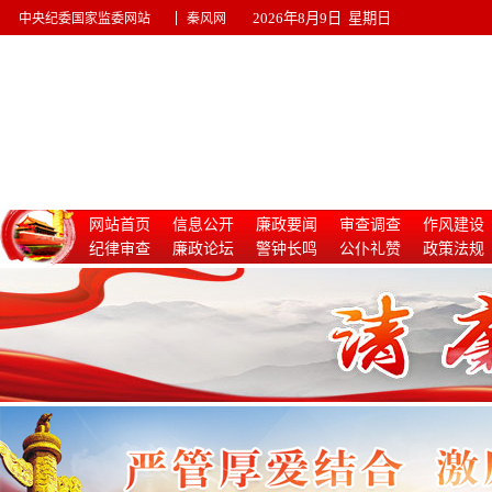
|
2026年8月9日 星期日
中央纪委国家监委网站
秦风网
网站首页
信息公开
廉政要闻
审查调查
作风建设
纪律审查
廉政论坛
警钟长鸣
公仆礼赞
政策法规
惩治腐败