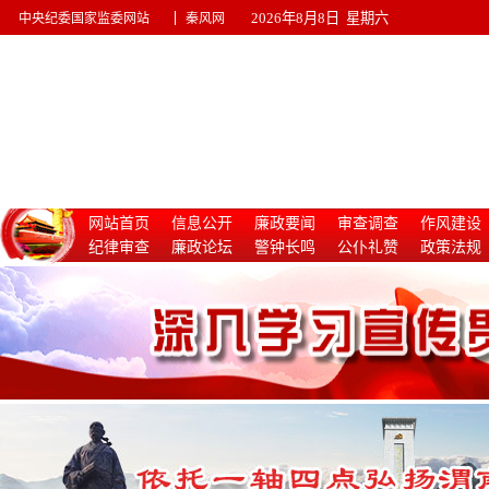
|
2026年8月8日 星期六
中央纪委国家监委网站
秦风网
网站首页
信息公开
廉政要闻
审查调查
作风建设
纪律审查
廉政论坛
警钟长鸣
公仆礼赞
政策法规
惩治腐败