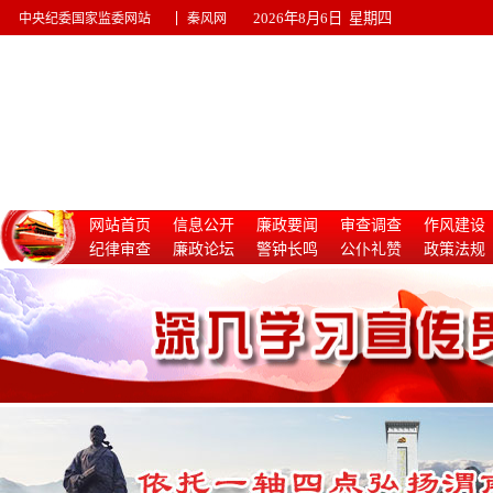
|
2026年8月6日 星期四
中央纪委国家监委网站
秦风网
网站首页
信息公开
廉政要闻
审查调查
作风建设
纪律审查
廉政论坛
警钟长鸣
公仆礼赞
政策法规
惩治腐败