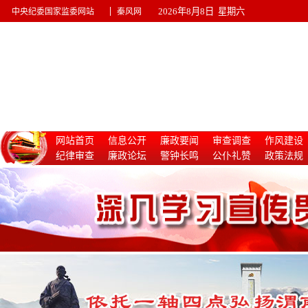
|
2026年8月8日 星期六
中央纪委国家监委网站
秦风网
网站首页
信息公开
廉政要闻
审查调查
作风建设
纪律审查
廉政论坛
警钟长鸣
公仆礼赞
政策法规
惩治腐败