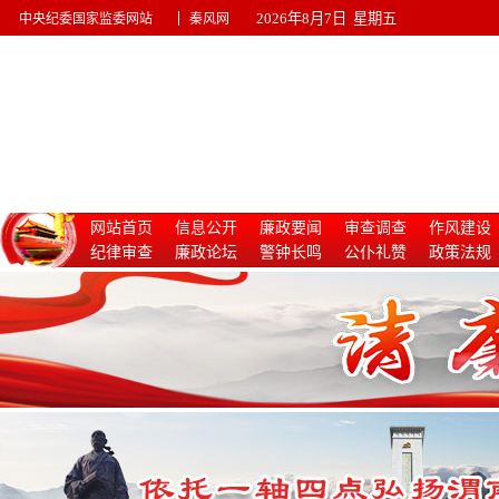
|
2026年8月7日 星期五
中央纪委国家监委网站
秦风网
网站首页
信息公开
廉政要闻
审查调查
作风建设
纪律审查
廉政论坛
警钟长鸣
公仆礼赞
政策法规
惩治腐败