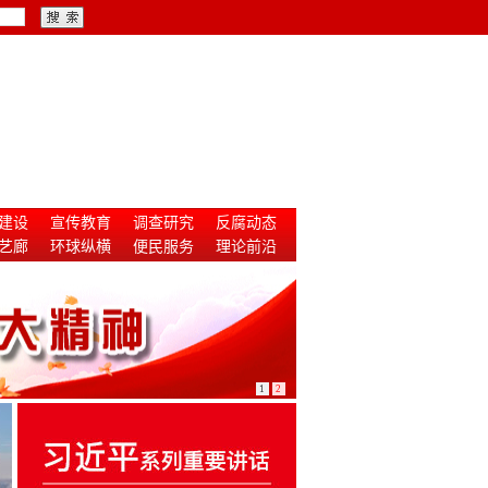
建设
宣传教育
调查研究
反腐动态
艺廊
环球纵横
便民服务
理论前沿
1
2