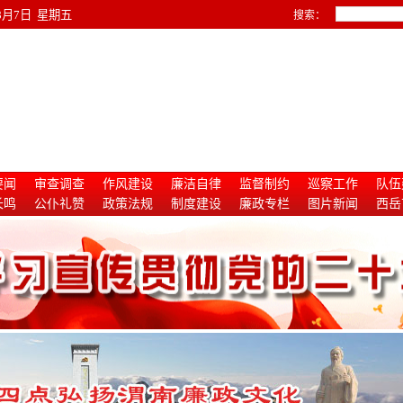
年8月7日 星期五
搜索：
要闻
审查调查
作风建设
廉洁自律
监督制约
巡察工作
队伍
长鸣
公仆礼赞
政策法规
制度建设
廉政专栏
图片新闻
西岳