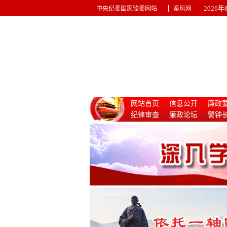
|
2026
中央纪委国家监委网站
秦风网
网站首页
信息公开
廉政
纪律审查
廉政论坛
警钟
惩治腐败