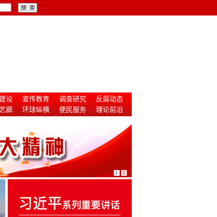
建设
宣传教育
调查研究
反腐动态
艺廊
环球纵横
便民服务
理论前沿
1
2