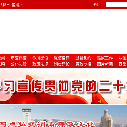
年8月8日 星期六
搜索：
要闻
审查调查
作风建设
廉洁自律
监督制约
巡察工作
队伍
长鸣
公仆礼赞
政策法规
制度建设
廉政专栏
图片新闻
西岳