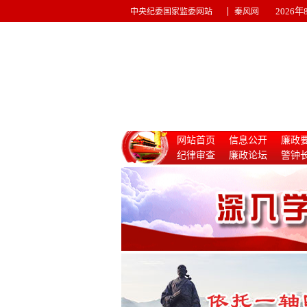
|
2026
中央纪委国家监委网站
秦风网
网站首页
信息公开
廉政
纪律审查
廉政论坛
警钟
惩治腐败