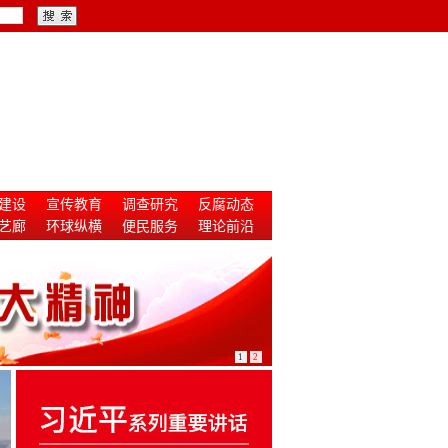
建设
宣传教育
调查研究
反腐动态
艺廊
环球纵横
便民服务
理论前沿
1
2