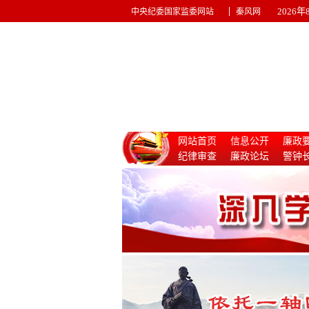
|
2026
中央纪委国家监委网站
秦风网
网站首页
信息公开
廉政
纪律审查
廉政论坛
警钟
惩治腐败