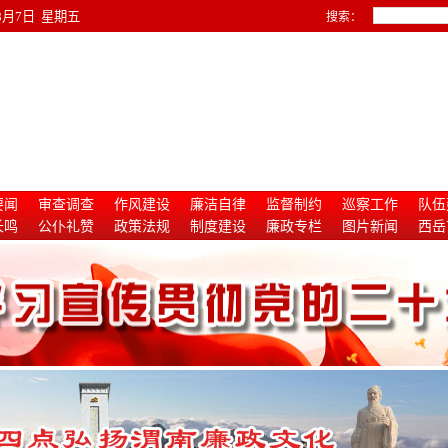
年8月7日 星期五
搜索：
要闻
审查调查
作风建设
廉洁自律
监督制约
巡察工作
队伍
长鸣
公仆礼赞
政策法规
制度建设
廉政专栏
图片新闻
西岳