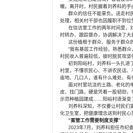
暖。离开时，村民握着刘养科的手
群众的信任不能辜负。送走村
处理，相关村干部也因履职不到位
在信访室工作的两年时间里，
时转办、跟踪督办，协调解决了大
这份植根于群众、服务于群众
“我有基层工作经验，熟悉群众
村民收入普遍较低，彼时脱贫攻坚
初到阳峪村，刘养科一头扎进
村里，不懂农民心、不讲农民话、
亩地、几口人，谁有什么难处、有
面对村里坑洼的土路、老化的
皮、找门路，硬是凭着一股韧劲，
示范种植园建成……阳峪村逐渐变
刘养科深知，不仅要让村民们
化卫生室，把健康理念送到村民心
“案管工作需要制度支撑”
2023年7月，刘养科担任市