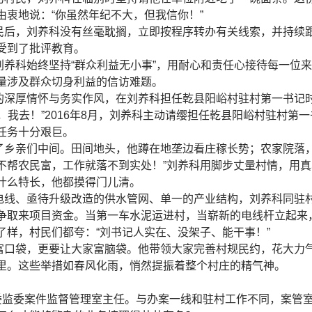
由衷地说：“你虽然年纪不大，但我信你！”
民后，刘养科没有丝毫耽搁，立即按程序转办有关线索，并持续
受到了批评教育。
刘养科始终坚持“群众利益无小事”，用耐心和责任心接待每一位
量涉及群众切身利益的信访难题。
的深厚情怀与务实作风，在刘养科担任乾县阳峪村驻村第一书记
，我去！”2016年8月，刘养科主动请缨担任乾县阳峪村驻村第
任务十分艰巨。
了乡亲们中间。田间地头，他蹲在地垄边看庄稼长势；农家院落，
不帮农民富，工作就落不到实处！”刘养科用脚步丈量村情，用
什么特长，他都摸得门儿清。
电线、亟待升级改造的供水管网、单一的产业结构，刘养科同驻
争取来项目资金。当第一车水泥运进村，当崭新的电线杆立起来，
了样，村民们都夸：“刘书记人实在、没架子、能干事！”
富口袋，更要让大家富脑袋。他带领大家完善村规民约，花大力
里。这些举措如春风化雨，悄然提振着整个村庄的精气神。
纪委监委案件监督管理室主任。与办案一线和驻村工作不同，案管