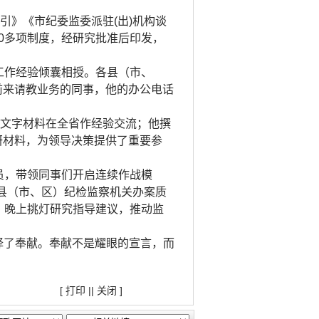
引》《市纪委监委派驻(出)机构谈
0多项制度，经研究批准后印发，
工作经验倾囊相授。各县（市、
前来请教业务的同事，他的办公电话
展文字材料在全省作经验交流；他撰
研材料，为领导决策提供了重要参
员，带领同事们开启连续作战模
县（市、区）纪检监察机关办案质
，晚上挑灯研究指导建议，推动监
择了奉献。奉献不是耀眼的宣言，而
[
打印
||
关闭
]