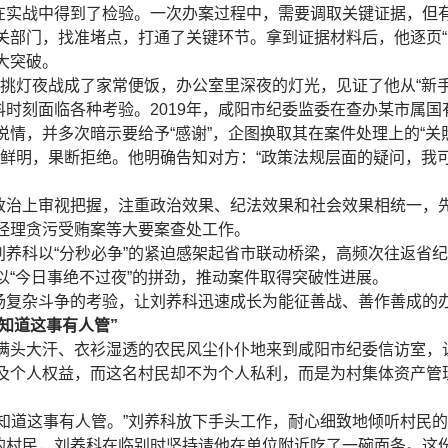
在实战中得到了检验。一次办案过程中，需要调取关键证据，但
关部门，找准堵点，打通了关键环节。拿到证据材料后，他逐页“
大突破。
，挑灯夜战成了家常便饭，办公室里深夜的灯光，见证了他从“新手
时刻面临各种考验。2019年，咸阳市纪委监委在查办某市属
情，并多次暗示要给予“感谢”，企图换取其在案件处理上的“关
度鲜明，果断拒绝。他明确告知对方：“政策法规层面的疑问，我
政治上审视把握，注重政治效果、纪法效果和社会效果相统一，
经理贪污受贿案等大要案查处工作。
刘养科以“分秒必争”的紧迫感架起省市联动桥梁，高频次往返省
以“今日事绝不过夜”的拼劲，推动案件取得突破性进展。
场复杂斗争的考验，让刘养科迅速成长为能征善战、善作善成的
知道这事有人管”
名满头大汗、衣衫湿透的农民风尘仆仆地来到咸阳市纪委信访室，
及个人权益，而这名村民却不为个人私利，而是为村集体资产管
知道这事有人管。”刘养科放下手头工作，耐心细致地倾听村民
的村民，刘养科在临别时坚持请他在单位附近吃了一碗面条。这