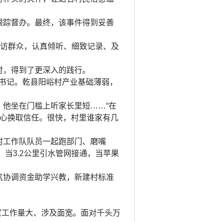
跟踪督办。最终，该事件得到妥善
来访群众，认真倾听、细致记录、及
时，得到了更深入的践行。
一书记。乾县阳峪村产业基础薄弱，
他坐在门槛上听家长里短……“在
真心换取信任。很快，村里谁家有几
村工作队队员一起跑部门、磨嘴
当3.2公里引水管网接通，当苹果
气协调资金助学兴教，新建村标准
室工作量大、涉及面宽。面对千头万