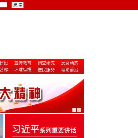
建设
宣传教育
调查研究
反腐动态
艺廊
环球纵横
便民服务
理论前沿
1
2