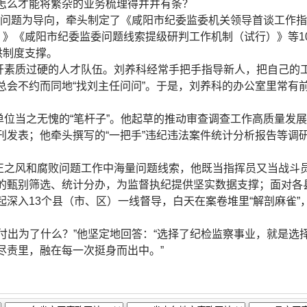
怎么才能将繁杂的业务梳理得井井有条？
以问题为导向，牵头制定了《咸阳市纪委监委机关领导首谈工作指
行）》《咸阳市纪委监委问题线索提级研判工作机制（试行）》等1
供制度支撑。
开素质过硬的人才队伍。刘养科经常手把手指导新人，把自己的
总会不约而同地“找刘主任问问”。于是，刘养科的办公室里常有
单位当之无愧的“笔杆子”。他起草的推动审查调查工作高质量发
刊发表；他牵头撰写的“一把手”违纪违法案件统计分析报告等调
正之风和腐败问题工作中海量问题线索，他既当指挥员又当战斗
的甄别筛选、统计分办，为监督执纪提供坚实数据支撑；面对各
起深入13个县（市、区）一线督导，白天在案卷堆里“解剖麻雀”
付出为了什么？”他坚定地回答：“选择了纪检监察事业，就是选
尽责里，融在每一次挺身而出中。”