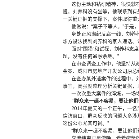
这份主动和钻研精神，很快就
慢。刘养科没有坐等，他联系到有
一关键证据的支撑下，案件取得重
他常说：“案子不等人。”于是
身处正风肃纪反腐一线，刘养科
想方设法找到刘养科的家人递话、说
面对“围猎”和试探，刘养科态
题，没有任何通融余地。”
在审查调查工作中，他坚持从
金案、咸阳市房地产开发公司原总
在查办某外逃案件的过程中，
事宜，高强度整理分析关键证据，
一次次重大案件的淬炼，一场
“群众来一趟不容易，要让他们
2014年夏天的一个正午，一
信访窗口，群众反映的问题大多涉
这份公心尤其可贵。”
“群众来一趟不容易，要让他们
交流结束已是傍晚，看着疲惫