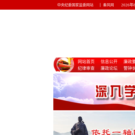
|
2026
中央纪委国家监委网站
秦风网
网站首页
信息公开
廉政
纪律审查
廉政论坛
警钟
惩治腐败