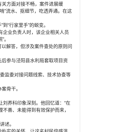
有关方面对接不畅，案件进展缓
啃”流水、抠细节，吃透弄通。在这
”到“行家里手”的蜕变。
国有企业负责人时，该企业相关人员
照”。
可以解答，但涉及案件查处的原则问
先后参与泾阳县水利局套取项目资
纪委监委对接问题线索、技术协查等
办案骨干。
让刘养科印象深刻。他回忆道：“在
理不善、未能得到有效保护而来，
的讲述。
份朴实的关怀，让这名村民倍感温