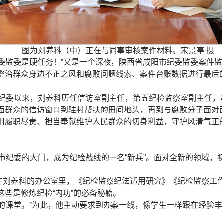
图为刘养科（中）正在与同事审核案件材料。宋景亭 摄
纪委监委是硬任务！”又是一个深夜，陕西省咸阳市纪委监委案件
整治群众身边不正之风和腐败问题线索、案件台账数据进行最后
阳市纪委以来，刘养科历任信访室副主任，第五纪检监察室副主任
面群众的信访窗口到驻村帮扶的田间地头，再到与腐败分子面对
用履职尽责、担当奉献维护人民群众的切身利益，守护风清气正的政
咸阳市纪委的大门，成为纪检战线的一名“新兵”。面对全新的领域
在刘养科的办公室里，《纪检监察纪法适用研究》《纪检监察工
些是修炼纪检“内功”的必备秘籍。
好的课堂。”为此，他主动要求到办案一线，像学生一样跟在经验