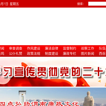
年8月7日 星期五
搜索：
要闻
审查调查
作风建设
廉洁自律
监督制约
巡察工作
队伍
长鸣
公仆礼赞
政策法规
制度建设
廉政专栏
图片新闻
西岳