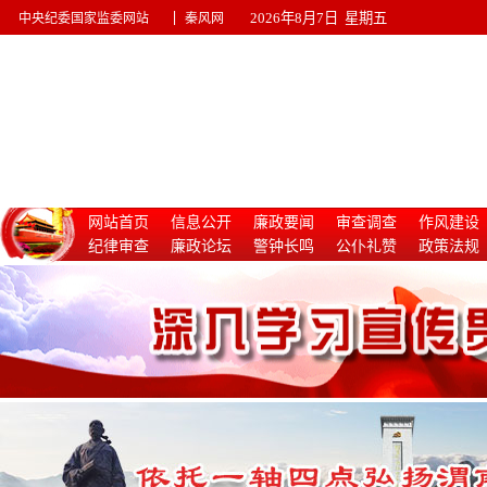
|
2026年8月7日 星期五
中央纪委国家监委网站
秦风网
网站首页
信息公开
廉政要闻
审查调查
作风建设
纪律审查
廉政论坛
警钟长鸣
公仆礼赞
政策法规
惩治腐败