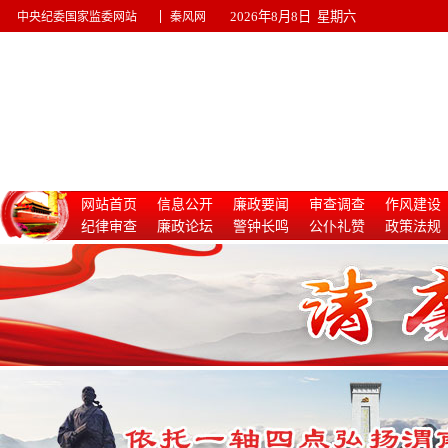
|
2026年8月8日 星期六
中央纪委国家监委网站
秦风网
网站首页
信息公开
廉政要闻
审查调查
作风建设
纪律审查
廉政论坛
警钟长鸣
公仆礼赞
政策法规
惩治腐败