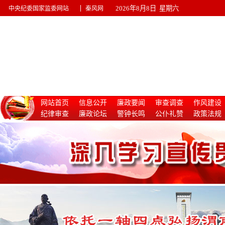
|
2026年8月8日 星期六
中央纪委国家监委网站
秦风网
网站首页
信息公开
廉政要闻
审查调查
作风建设
纪律审查
廉政论坛
警钟长鸣
公仆礼赞
政策法规
惩治腐败