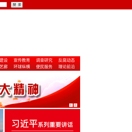
建设
宣传教育
调查研究
反腐动态
艺廊
环球纵横
便民服务
理论前沿
1
2