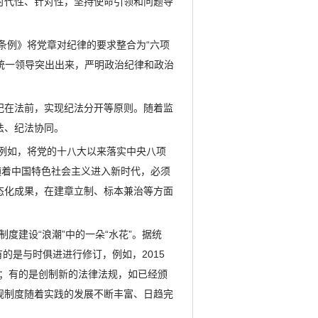
代性、针对性，坚持使命引领和问题导
条例》将党章对纪律的要求整合为“六项
中统一领导突出出来，严明政治纪律和政治
纪在法前，实现纪法分开等原则。随着监
法、纪法协同。
例如，将党的十八大以来落实中央八项
随着中国特色社会主义进入新时代，必须
态化成果，在建章立制、标本兼治等方面
度建设“浪潮”中的一朵“水花”。据统
的是与时俱进进行修订，例如，2015
改；有的是创制新的法律法规，如已经颁
规制度随着实践的发展不断丰富、日趋完