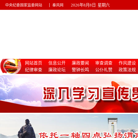
|
2026年8月8日 星期六
中央纪委国家监委网站
秦风网
网站首页
信息公开
廉政要闻
审查调查
作风建设
纪律审查
廉政论坛
警钟长鸣
公仆礼赞
政策法规
惩治腐败