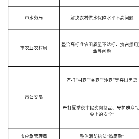
市水务局
解决农村供水保障水平不高问题
整治高标准农田质量不达标、挤占挪用
市农业农村局
金等问题
严打
“村霸”“乡霸”“沙霸”等突出黑恶
市公安局
严打夏季夜市假劣肉制品、守护群众
“
尖上的安全”
市应急管理局
整治消防执法
“微腐败”