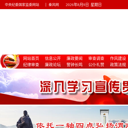
|
2026年8月9日 星期日
中央纪委国家监委网站
秦风网
网站首页
信息公开
廉政要闻
审查调查
作风建设
纪律审查
廉政论坛
警钟长鸣
公仆礼赞
政策法规
惩治腐败