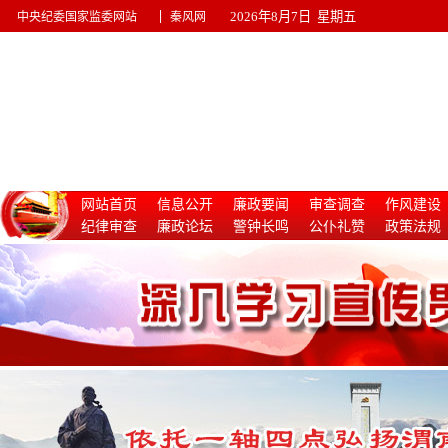
|
2026年8月7日 星期五
中央纪委国家监委网站
秦风网
网站首页
信息公开
廉政要闻
审查调查
作风建设
纪律审查
廉政论坛
警钟长鸣
公仆礼赞
政策法规
惩治腐败