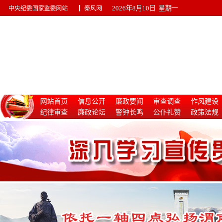
|
2026年8月10日 星期一
中央纪委国家监委网站
秦风网
网站首页
信息公开
廉政要闻
审查调查
作风建设
纪律审查
廉政论坛
警钟长鸣
公仆礼赞
政策法规
惩治腐败