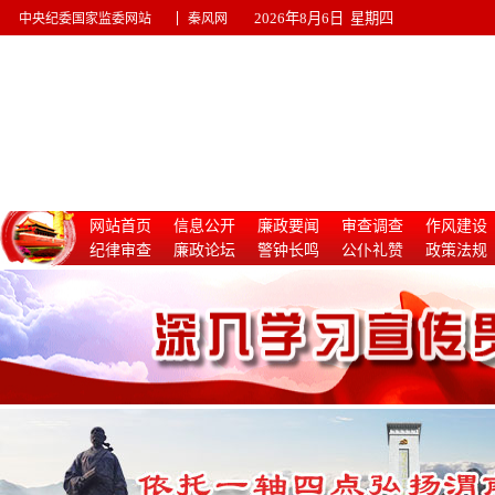
|
2026年8月6日 星期四
中央纪委国家监委网站
秦风网
网站首页
信息公开
廉政要闻
审查调查
作风建设
纪律审查
廉政论坛
警钟长鸣
公仆礼赞
政策法规
惩治腐败