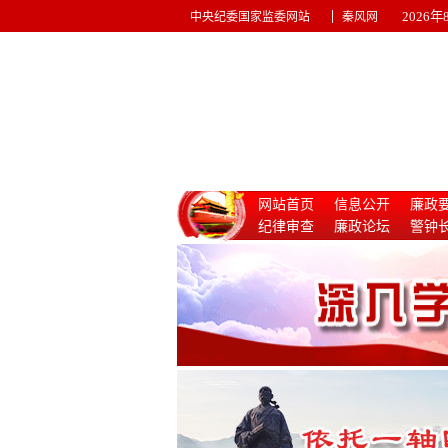
|
2026
中央纪委国家监委网站
秦风网
网站首页
信息公开
廉政
纪律审查
廉政论坛
警钟
惩治腐败