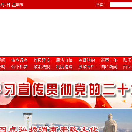
年8月7日 星期五
搜索：
要闻
审查调查
作风建设
廉洁自律
监督制约
巡察工作
队伍
长鸣
公仆礼赞
政策法规
制度建设
廉政专栏
图片新闻
西岳