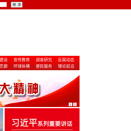
建设
宣传教育
调查研究
反腐动态
艺廊
环球纵横
便民服务
理论前沿
1
2