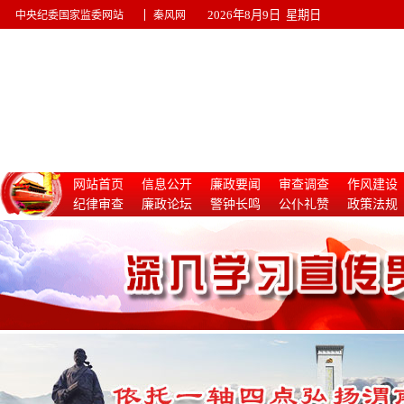
|
2026年8月9日 星期日
中央纪委国家监委网站
秦风网
网站首页
信息公开
廉政要闻
审查调查
作风建设
纪律审查
廉政论坛
警钟长鸣
公仆礼赞
政策法规
惩治腐败