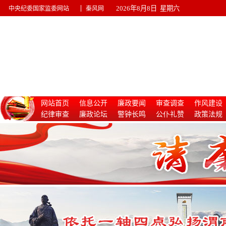
|
2026年8月8日 星期六
中央纪委国家监委网站
秦风网
网站首页
信息公开
廉政要闻
审查调查
作风建设
纪律审查
廉政论坛
警钟长鸣
公仆礼赞
政策法规
惩治腐败