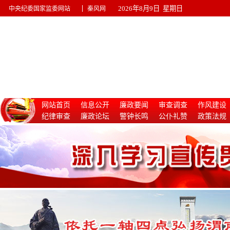
|
2026年8月9日 星期日
中央纪委国家监委网站
秦风网
网站首页
信息公开
廉政要闻
审查调查
作风建设
纪律审查
廉政论坛
警钟长鸣
公仆礼赞
政策法规
惩治腐败