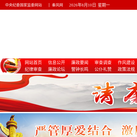
|
2026年8月10日 星期一
中央纪委国家监委网站
秦风网
网站首页
信息公开
廉政要闻
审查调查
作风建设
纪律审查
廉政论坛
警钟长鸣
公仆礼赞
政策法规
惩治腐败