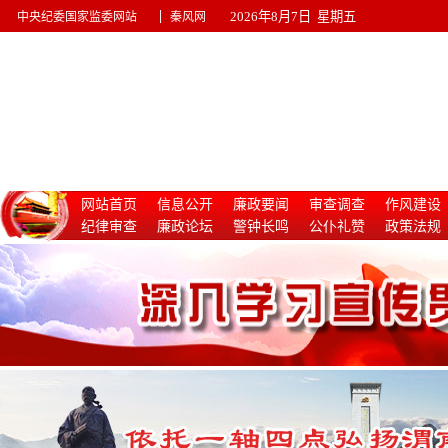
|
2026年8月7日 星期五
中央纪委国家监委网站
秦风网
网站首页
信息公开
廉政要闻
审查调查
作风建设
纪律审查
廉政论坛
警钟长鸣
公仆礼赞
政策法规
惩治腐败