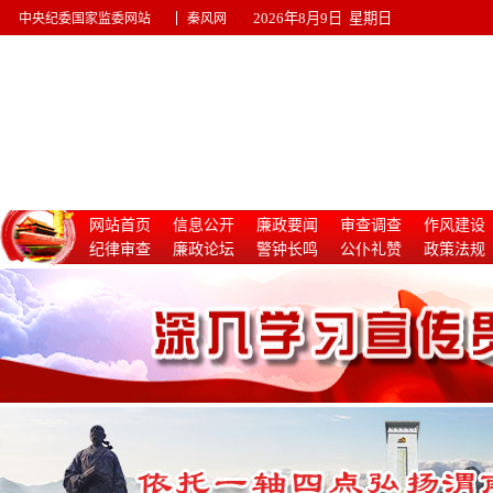
|
2026年8月9日 星期日
中央纪委国家监委网站
秦风网
网站首页
信息公开
廉政要闻
审查调查
作风建设
纪律审查
廉政论坛
警钟长鸣
公仆礼赞
政策法规
惩治腐败