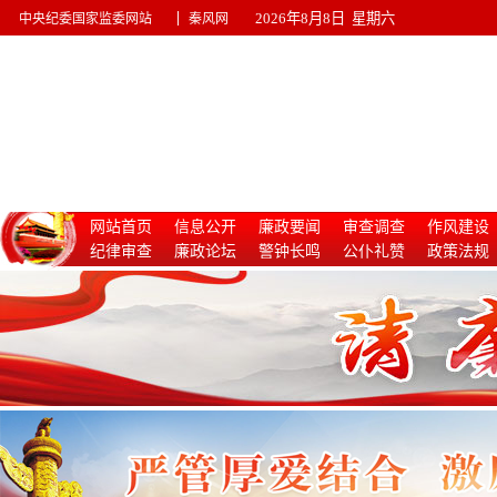
|
2026年8月8日 星期六
中央纪委国家监委网站
秦风网
网站首页
信息公开
廉政要闻
审查调查
作风建设
纪律审查
廉政论坛
警钟长鸣
公仆礼赞
政策法规
惩治腐败