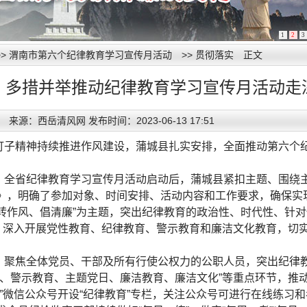
1
2
3
>>
渭南市第六个纪律教育学习宣传月活动
>>
贯彻落实
正文
：多措并举推动纪律教育学习宣传月活动走
来源：西岳清风网 发布时间：2023-06-13 17:51
钉子精神持续推进作风建设，蒲城县扎实安排，全面推动第六个
。
全省纪律教育学习宣传月活动启动后，蒲城县紧扣主题、围绕
》，明确了参加对象、时间安排、活动内容和工作要求，确保实
转作风、倡清廉”为主题，突出纪律教育的政治性、时代性、针
动，深入开展党性教育、纪律教育、警示教育和廉洁文化教育，切
。
聚焦全体党员、干部及所有行使公权力的公职人员，突出纪律教
流、警示教育、主题党日、廉洁教育、廉洁文化”等重点环节，推
”微信公众号开设“纪律教育”专栏，关注公众号可进行在线练习