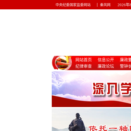
|
2026
中央纪委国家监委网站
秦风网
网站首页
信息公开
廉政
纪律审查
廉政论坛
警钟
惩治腐败