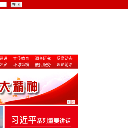
建设
宣传教育
调查研究
反腐动态
艺廊
环球纵横
便民服务
理论前沿
1
2