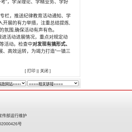
一考”，学深理论、学精业务、学好
传专栏，推送纪律教育活动通知、学
入开展的有力举措，注重总结提炼,
的氛围,确保活动有声有色。
跟进活动进展情况，重点对规定动
等活动。检查中
对发现有搞形式、
展、高效运转，为竭力打造“一镇三
[
打印
||
关闭
]
宣传部运行维护
2000426号