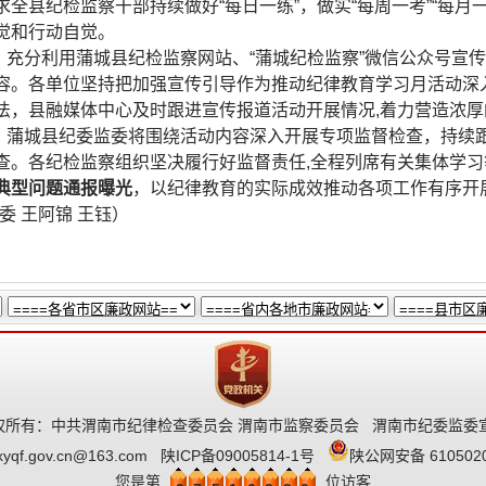
全县纪检监察干部持续做好“每日一练”，做实“每周一考”“每月
觉和行动自觉。
。
充分利用蒲城县纪检监察网站、“蒲城纪检监察”微信公众号宣
容。各单位坚持把加强宣传引导作为推动纪律教育学习月活动深
法，县融媒体中心及时跟进宣传报道活动开展情况,着力营造浓厚
。
蒲城县纪委监委将围绕活动内容深入开展专项监督检查，持续
查。各纪检监察组织坚决履行好监督责任,全程列席有关集体学习
典型问题通报曝光
，以纪律教育的实际成效推动各项工作有序开
委 王阿锦 王钰）
所有：中共渭南市纪律检查委员会 渭南市监察委员会 渭南市纪委监委
xyqf.gov.cn@163.com
陕ICP备09005814-1号
陕公网安备 6105020
您是第
位访客