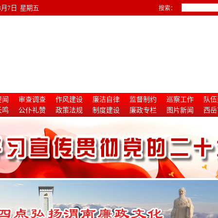
年8月7日 星期五
搜索：
要闻
审查调查
作风建设
廉洁自律
监督制约
巡察工作
队伍
长鸣
公仆礼赞
政策法规
制度建设
廉政专栏
图片新闻
西岳