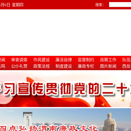
年8月6日 星期四
搜索：
要闻
审查调查
作风建设
廉洁自律
监督制约
巡察工作
队伍
长鸣
公仆礼赞
政策法规
制度建设
廉政专栏
图片新闻
西岳