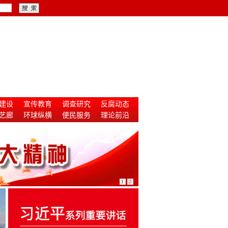
建设
宣传教育
调查研究
反腐动态
艺廊
环球纵横
便民服务
理论前沿
1
2