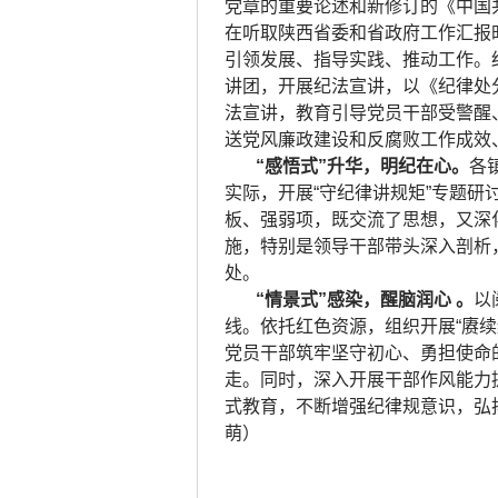
党章的重要论述和新修订的《中国
在听取陕西省委和省政府工作汇报
引领发展、指导实践、推动工作。
讲团，开展纪法宣讲，以《纪律处分
法宣讲，教育引导党员干部受警醒
送党风廉政建设和反腐败工作成效
“感悟式”升华，明纪在心。
各
实际，开展“守纪律讲规矩”专题
板、强弱项，既交流了思想，又深
施，特别是领导干部带头深入剖析
处。
“情景式”感染，醒脑润心 。
以
线。依托红色资源，组织开展“赓
党员干部筑牢坚守初心、勇担使命
走。同时，深入开展干部作风能力提
式教育，不断增强纪律规意识，弘
萌）