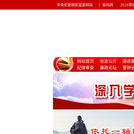
|
2026
中央纪委国家监委网站
秦风网
网站首页
信息公开
廉政
纪律审查
廉政论坛
警钟
惩治腐败