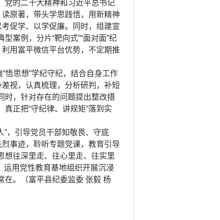
、党的二十大精神和习近平总书记
、读原著，带头学思践悟，用新精神
以考促学、以学促廉。同时，组建宣
案例，分片“靶向式”“面对面”纪
。利用富平微信平台优势，不定期推
“悟思想”学纪守纪，结合自身工作
身差视，认真梳理，分析研判，补短
同时，针对存在的问题提出整改措
真正把“守纪律、讲规矩”落到实
人”，引导党员干部知敬畏、守底
先烈事迹，聆听专题党课，教育引导
思想往深里走、往心里走、往实里
求，运用党性教育基地组织开展沉浸
在。（富平县纪委监委 张毅 杨