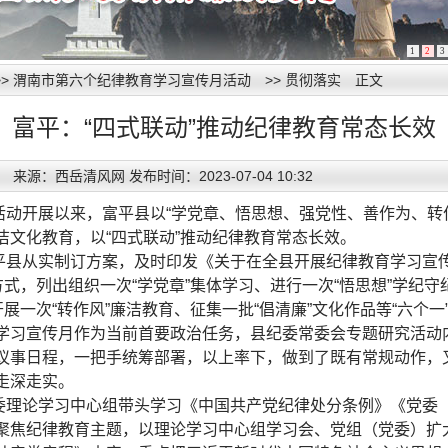
1
2
3
>>
渭南市第六个纪律教育学习宣传月活动
>>
贯彻落实
正文
富平：“四式联动”推动纪律教育常态长效
来源：西岳清风网 发布时间：2023-07-04 10:32
活动开展以来，富平县以“学党章、悟思想、强党性、善作为、转
洁文化教育，以“四式联动”推动纪律教育常态长效。
平县从实制订方案，及时印发《关于在全县开展纪律教育学习宣
方式，列出组织一次“学党章”集体学习、进行一次“悟思想”学纪守
开展一次“转作风”廉洁教育、征集一批“倡清廉”文化作品等“六个
学习宣传月作为当前首要政治任务，县纪委常委会专题研究活动
议事日程，一把手统筹部署，以上率下，做到了既有常规动作，
走深走实。
委理论学习中心组带头学习《中国共产党纪律处分条例》《党委
聚焦纪律教育主题，以理论学习中心组学习会、党组（党委）扩