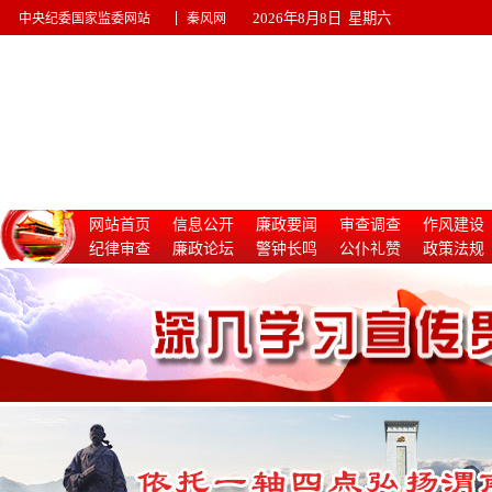
|
2026年8月8日 星期六
中央纪委国家监委网站
秦风网
网站首页
信息公开
廉政要闻
审查调查
作风建设
纪律审查
廉政论坛
警钟长鸣
公仆礼赞
政策法规
惩治腐败