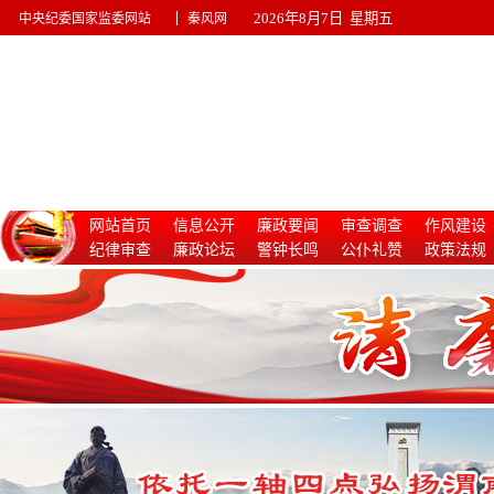
|
2026年8月7日 星期五
中央纪委国家监委网站
秦风网
网站首页
信息公开
廉政要闻
审查调查
作风建设
纪律审查
廉政论坛
警钟长鸣
公仆礼赞
政策法规
惩治腐败