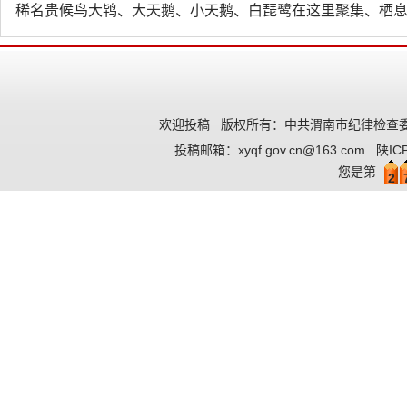
稀名贵候鸟大鸨、大天鹅、小天鹅、白琵鹭在这里聚集、栖
欢迎投稿
版权所有：中共渭南市纪律检查委
投稿邮箱：
xyqf.gov.cn@163.com
陕IC
您是第
2