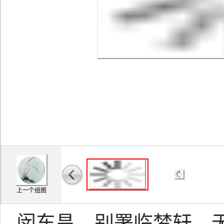
上一个组图
闵东昌，别署临梦轩、