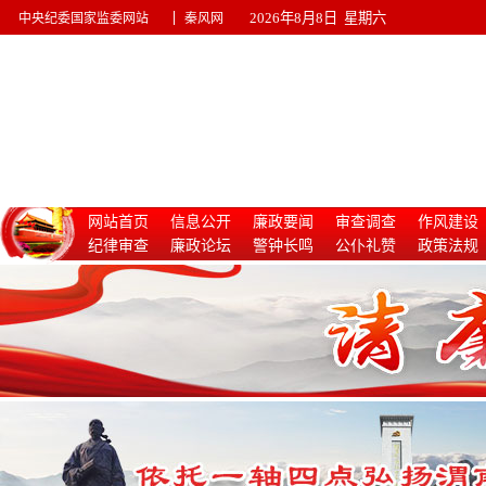
|
2026年8月8日 星期六
中央纪委国家监委网站
秦风网
网站首页
信息公开
廉政要闻
审查调查
作风建设
纪律审查
廉政论坛
警钟长鸣
公仆礼赞
政策法规
惩治腐败